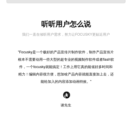
听听用户怎么说
我们一直在倾听用户需求，努力让FOCUSKY更贴近用户
"Focusky是一个极好的产品宣传片制作软件，制作产品宣传片
"在
根本不需要动用一些大型的超专业的视频制作软件或者flash软
些之
件，一个focusky就能搞定！工作上用它真的能省好多时间和
好的
精力！编辑内容很方便，想加啥产品内容就能直接加上去，还
感觉
能给加入的内容添加动画特效。"
谢先生