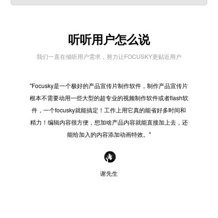
听听用户怎么说
我们一直在倾听用户需求，努力让FOCUSKY更贴近用户
"Focusky是一个极好的产品宣传片制作软件，制作产品宣传片
"在
根本不需要动用一些大型的超专业的视频制作软件或者flash软
些之
件，一个focusky就能搞定！工作上用它真的能省好多时间和
好的
精力！编辑内容很方便，想加啥产品内容就能直接加上去，还
感觉
能给加入的内容添加动画特效。"
谢先生