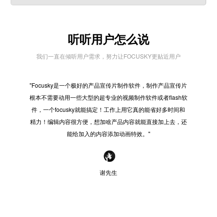
听听用户怎么说
我们一直在倾听用户需求，努力让FOCUSKY更贴近用户
"Focusky是一个极好的产品宣传片制作软件，制作产品宣传片
"在
根本不需要动用一些大型的超专业的视频制作软件或者flash软
些之
件，一个focusky就能搞定！工作上用它真的能省好多时间和
好的
精力！编辑内容很方便，想加啥产品内容就能直接加上去，还
感觉
能给加入的内容添加动画特效。"
谢先生