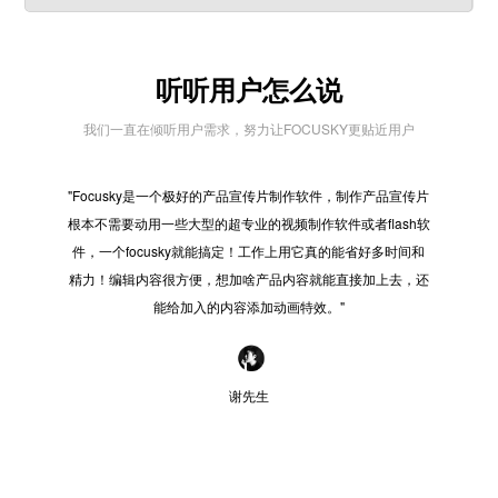
听听用户怎么说
我们一直在倾听用户需求，努力让FOCUSKY更贴近用户
"Focusky是一个极好的产品宣传片制作软件，制作产品宣传片
"在
根本不需要动用一些大型的超专业的视频制作软件或者flash软
些之
件，一个focusky就能搞定！工作上用它真的能省好多时间和
好的
精力！编辑内容很方便，想加啥产品内容就能直接加上去，还
感觉
能给加入的内容添加动画特效。"
谢先生