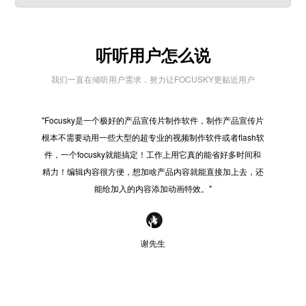
听听用户怎么说
我们一直在倾听用户需求，努力让FOCUSKY更贴近用户
"Focusky是一个极好的产品宣传片制作软件，制作产品宣传片
"在
根本不需要动用一些大型的超专业的视频制作软件或者flash软
些之
件，一个focusky就能搞定！工作上用它真的能省好多时间和
好的
精力！编辑内容很方便，想加啥产品内容就能直接加上去，还
感觉
能给加入的内容添加动画特效。"
谢先生