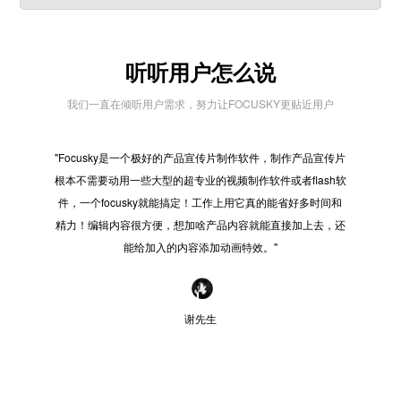
听听用户怎么说
我们一直在倾听用户需求，努力让FOCUSKY更贴近用户
"Focusky是一个极好的产品宣传片制作软件，制作产品宣传片
"在
根本不需要动用一些大型的超专业的视频制作软件或者flash软
些之
件，一个focusky就能搞定！工作上用它真的能省好多时间和
好的
精力！编辑内容很方便，想加啥产品内容就能直接加上去，还
感觉
能给加入的内容添加动画特效。"
谢先生