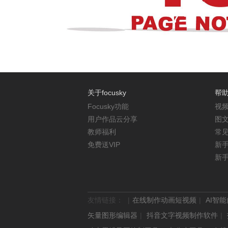
关于focusky
帮
Focusky功能
视
用户作品云分享
图
教师福利
常
免费送VIP
新
新
友情链接：
在线制作动画短视频
AI智
矢量图形编辑器
抖音文字视频制作软件