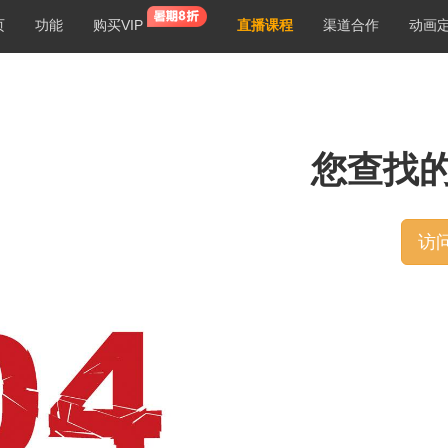
页
功能
购买VIP
直播课程
渠道合作
动画
您查找
访