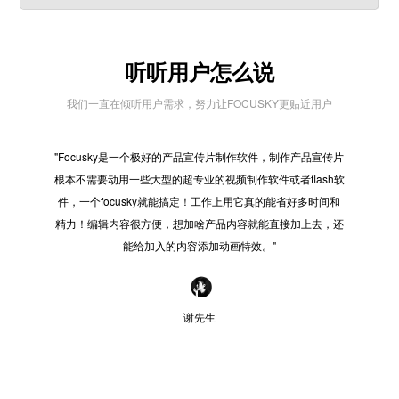
听听用户怎么说
我们一直在倾听用户需求，努力让FOCUSKY更贴近用户
"Focusky是一个极好的产品宣传片制作软件，制作产品宣传片
"在
根本不需要动用一些大型的超专业的视频制作软件或者flash软
些之
件，一个focusky就能搞定！工作上用它真的能省好多时间和
好的
精力！编辑内容很方便，想加啥产品内容就能直接加上去，还
感觉
能给加入的内容添加动画特效。"
谢先生