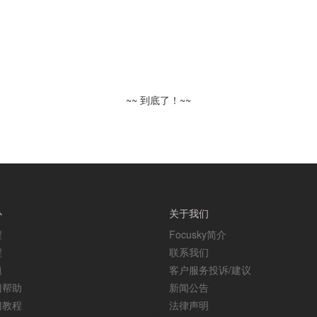
~~ 到底了！~~
心
关于我们
程
Focusky简介
程
联系我们
题
客户服务投诉/建议
门帮助
新闻公告
门教程
法律声明