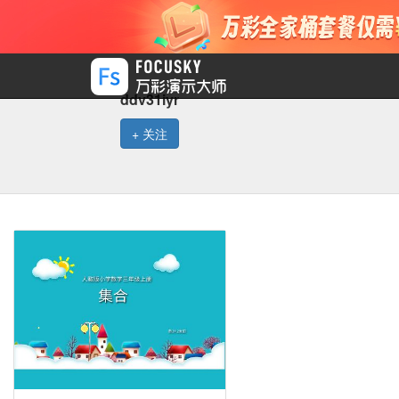
ddv31iyr
+ 关注