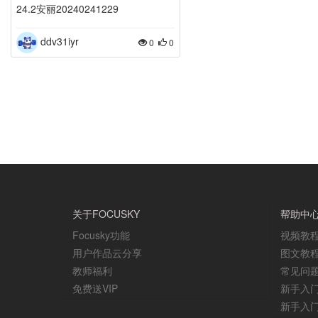
24.2安丽20240241229
ddv31iyr
0
0
关于FOCUSKY
帮助中
Focusky功能
视频教
用户作品云分享
图文教
教师福利
常见问
免费送VIP
新手入
新手入