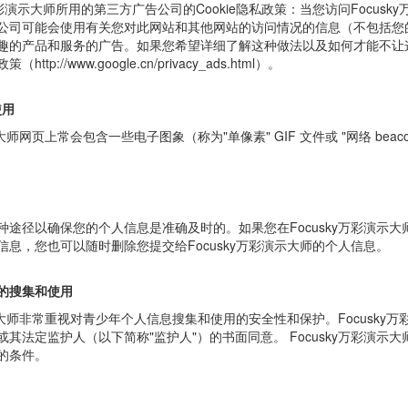
ky万彩演示大师所用的第三方广告公司的Cookie隐私政策：当您访问Focus
公司可能会使用有关您对此网站和其他网站的访问情况的信息（不包括您
趣的产品和服务的广告。如果您希望详细了解这种做法以及如何才能不让这些
tp://www.google.cn/privacy_ads.html）。
使用
演示大师网页上常会包含一些电子图象（称为"单像素" GIF 文件或 "网络 b
途径以确保您的个人信息是准确及时的。如果您在Focusky万彩演示大师
信息，您也可以随时删除您提交给Focusky万彩演示大师的个人信息。
的搜集和使用
演示大师非常重视对青少年个人信息搜集和使用的安全性和保护。Focusk
或其法定监护人（以下简称"监护人"）的书面同意。 Focusky万彩演
的条件。