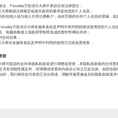
生，Focusky万彩演示大师不承担任何法律责任：
万彩演示大师根据法律规定或相关政府的要求提供您的个人信息；
密码告知他人或与他人共享注册帐户，由此导致的任何个人信息的泄漏，或其它
据Focusky万彩演示大师各服务条款及声明中所列明的情况使用您的个人
攻击、电脑病毒侵入或政府管制而造成的暂时性网站关闭；
致的任何后果；
万彩演示大师在各服务条款及声明中列明的使用方式或免责情形 。
更新
彩演示大师可能适时会对本隐私权政策进行调整或变更，本隐私权政策的任何
定另有强制性规定外，经调整或变更的内容自公布之日起生效。如您在隐
站的，我们相信这代表您已充分阅读、理解并接受修改后的隐私权政策并