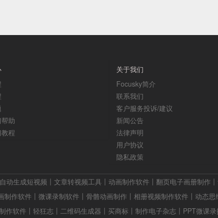
心
关于我们
程
Focusky简介
程
联系我们
题
客户服务投诉/建议
门帮助
新闻公告
门教程
法律声明
用户协议
隐私政策
自动生成短视频
文章转视频工具
动画制作软件
翻页电子画册制作
画制作软件
微课录制软件
骨骼动画制作
相册视频制作软件
动态思
制作软件
轻狂志
二维码生成器
买商标
制作电子杂志
PPT微课