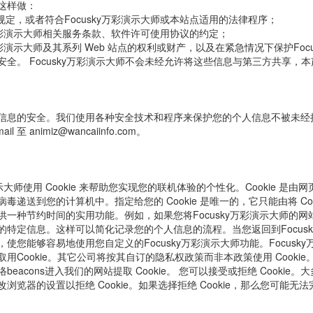
这样做：
规定，或者符合Focusky万彩演示大师或本站点适用的法律程序；
ky万彩演示大师相关服务条款、软件许可使用协议的约定；
ky万彩演示大师及其系列 Web 站点的权利或财产，以及在紧急情况下保护Foc
安全。 Focusky万彩演示大师不会未经允许将这些信息与第三方共享，
信息的安全。我们使用各种安全技术和程序来保护您的个人信息不被未经
 至 animiz@wancaiinfo.com。
彩演示大师使用 Cookie 来帮助您实现您的联机体验的个性化。Cookie 是
递送到您的计算机中。指定给您的 Cookie 是唯一的，它只能由将 Cooki
一种节约时间的实用功能。例如，如果您将Focusky万彩演示大师的网站上注
特定信息。这样可以简化记录您的个人信息的流程。当您返回到Focusky
使您能够容易地使用您自定义的Focusky万彩演示大师功能。Focus
用Cookie。其它公司将按其自订的隐私权政策而非本政策使用 Cookie
eacons进入我们的网站提取 Cookie。 您可以接受或拒绝 Cookie。大
浏览器的设置以拒绝 Cookie。如果选择拒绝 Cookie，那么您可能无