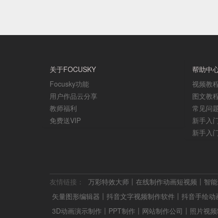
关于FOCUSKY
帮助中
Focusky功能
视频教
用户作品云分享
图文教
教师福利
常见问
免费送VIP
新手入
新手入
友情链接：
万彩特效大师
在线制作动画短视频
智能
矢量图形编辑器
抖音文字视频制作软件
抖音手绘动
3D动画演示制作
PPT制作
网站制作公司
照片视频