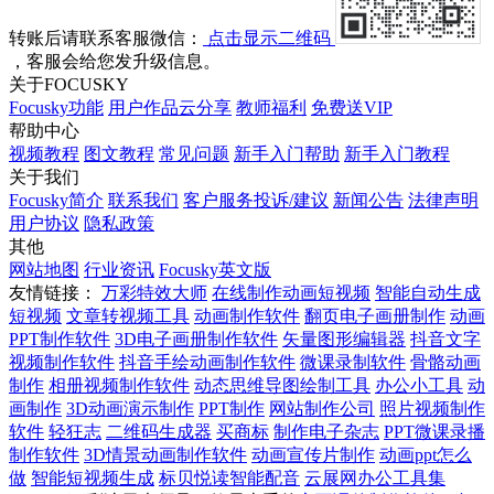
转账后请联系客服微信：
点击显示二维码
，客服会给您发升级信息。
关于FOCUSKY
Focusky功能
用户作品云分享
教师福利
免费送VIP
帮助中心
视频教程
图文教程
常见问题
新手入门帮助
新手入门教程
关于我们
Focusky简介
联系我们
客户服务投诉/建议
新闻公告
法律声明
用户协议
隐私政策
其他
网站地图
行业资讯
Focusky英文版
友情链接：
万彩特效大师
在线制作动画短视频
智能自动生成
短视频
文章转视频工具
动画制作软件
翻页电子画册制作
动画
PPT制作软件
3D电子画册制作软件
矢量图形编辑器
抖音文字
视频制作软件
抖音手绘动画制作软件
微课录制软件
骨骼动画
制作
相册视频制作软件
动态思维导图绘制工具
办公小工具
动
画制作
3D动画演示制作
PPT制作
网站制作公司
照片视频制作
软件
轻狂志
二维码生成器
买商标
制作电子杂志
PPT微课录播
制作软件
3D情景动画制作软件
动画宣传片制作
动画ppt怎么
做
智能短视频生成
标贝悦读智能配音
云展网办公工具集