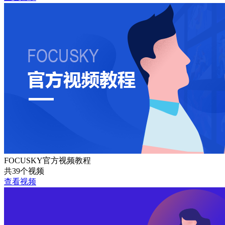
FOCUSKY官方视频教程
共39个视频
查看视频