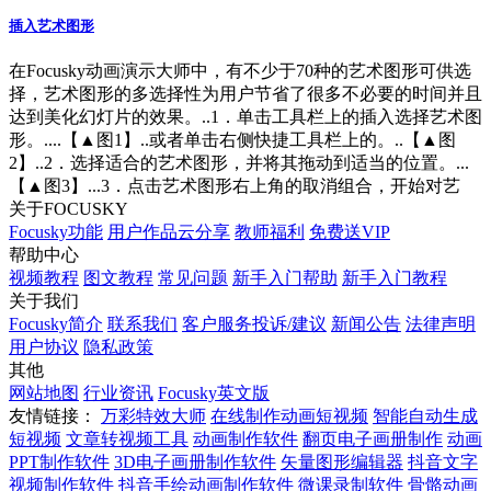
插入艺术图形
在Focusky动画演示大师中，有不少于70种的艺术图形可供选
择，艺术图形的多选择性为用户节省了很多不必要的时间并且
达到美化幻灯片的效果。..1．单击工具栏上的插入选择艺术图
形。....【▲图1】..或者单击右侧快捷工具栏上的。..【▲图
2】..2．选择适合的艺术图形，并将其拖动到适当的位置。...
【▲图3】...3．点击艺术图形右上角的取消组合，开始对艺
关于FOCUSKY
Focusky功能
用户作品云分享
教师福利
免费送VIP
帮助中心
视频教程
图文教程
常见问题
新手入门帮助
新手入门教程
关于我们
Focusky简介
联系我们
客户服务投诉/建议
新闻公告
法律声明
用户协议
隐私政策
其他
网站地图
行业资讯
Focusky英文版
友情链接：
万彩特效大师
在线制作动画短视频
智能自动生成
短视频
文章转视频工具
动画制作软件
翻页电子画册制作
动画
PPT制作软件
3D电子画册制作软件
矢量图形编辑器
抖音文字
视频制作软件
抖音手绘动画制作软件
微课录制软件
骨骼动画