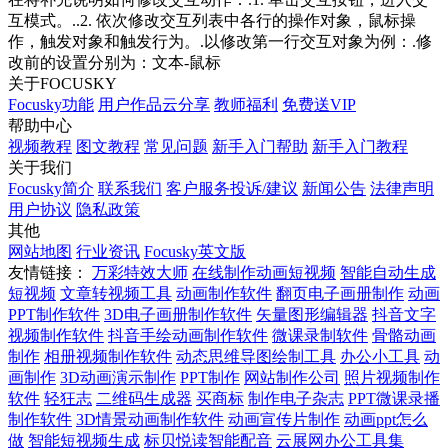
互模式。..2. 依次修改交互列表中各行的操作对象，鼠标操
作，触发对象和触发行为。.以修改第一行交互对象为例：.修
改前的设置分别为：文本-鼠标
关于FOCUSKY
Focusky功能
用户作品云分享
教师福利
免费送VIP
帮助中心
视频教程
图文教程
常见问题
新手入门帮助
新手入门教程
关于我们
Focusky简介
联系我们
客户服务投诉/建议
新闻公告
法律声明
用户协议
隐私政策
其他
网站地图
行业资讯
Focusky英文版
友情链接：
万彩特效大师
在线制作动画短视频
智能自动生成
短视频
文章转视频工具
动画制作软件
翻页电子画册制作
动画
PPT制作软件
3D电子画册制作软件
矢量图形编辑器
抖音文字
视频制作软件
抖音手绘动画制作软件
微课录制软件
骨骼动画
制作
相册视频制作软件
动态思维导图绘制工具
办公小工具
动
画制作
3D动画演示制作
PPT制作
网站制作公司
照片视频制作
软件
轻狂志
二维码生成器
买商标
制作电子杂志
PPT微课录播
制作软件
3D情景动画制作软件
动画宣传片制作
动画ppt怎么
做
智能短视频生成
标贝悦读智能配音
云展网办公工具集