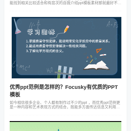
能找到相关比较适合和有层次的自我介绍ppt模板素材那就最好不过
了。在这里我要向你推荐Focusky动画演示大师这个自带各种素材
资源的软件。F...
优秀ppt范例是怎样的？Focusky有优质的PPT
模板
如今相信很多企业、个人都有制作过不少的ppt ，而优秀ppt范例更
是一种内容和艺术表现方式的结合，既能多方面传达信息又利用视
觉效果充分满足受众逐渐上升的艺术审美。今天就来跟大家说说优
秀ppt范例是怎样...