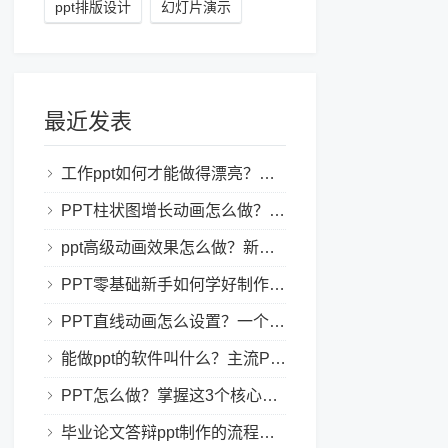
ppt排版设计
幻灯片演示
最近发表
工作ppt如何才能做得漂亮？职场PPT美化与制作技巧
PPT柱状图增长动画怎么做？实用的ppt技巧分享给你！
ppt高级动画效果怎么做？新手也能学会的亮眼PPT动画指南
PPT零基础新手如何学好制作PPT？新手入门全攻略
PPT直线动画怎么设置？一个简单的设置技巧
能做ppt的软件叫什么？主流PPT制作软件盘点与选型指南
PPT怎么做？掌握这3个核心制作方法与技巧，新手也能变大神！
毕业论文答辩ppt制作的流程是怎样的？新手零门槛指南