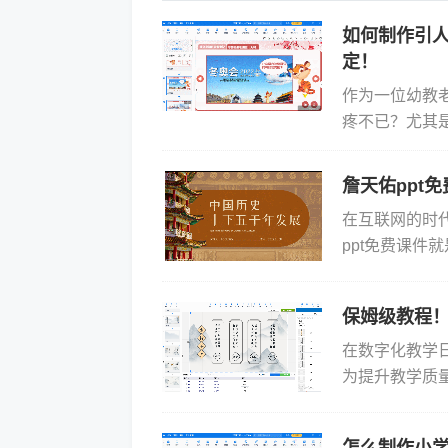
如何制作引人
定！
作为一位幼教
疼不已？尤其
得懂又觉得有
门，帮...
詹天佑ppt
在互联网的时
ppt免费课件
其实很多，例
作...
保姆级教程！
在数字化教学
为提升教学质量
软件，凭借其
能...