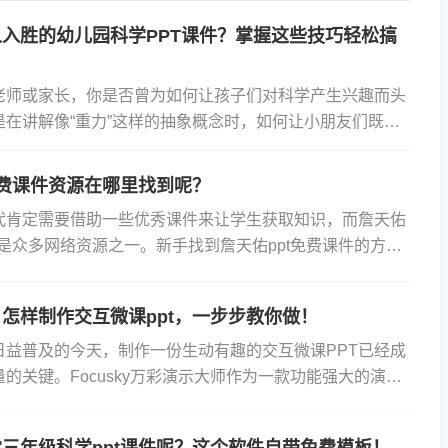
入胜的幼儿园科学PPT课件？掌握这些技巧轻松搞
老师或家长，你是否曾为如何让孩子们对科学产生兴趣而头
是在讲解像“重力”这样的抽象概念时，如何让小朋友们既听
趣呢？今天就来分享一些幼儿园科学PPT课件制作的小窍
免费课件资源在哪里找到呢？
代肯定需要借助一些优秀课件来让学生获取知识，而詹天佑
就是众多网络资源之一。新手找到詹天佑ppt免费课件的方法
如在一些教育类网站或者论坛上，有很多用户会分享自己制
怎样制作交互微课ppt，一步步教你做！
日益普及的今天，制作一份生动有趣的交互微课PPT已经成
的关键。Focusky万彩演示大师作为一款功能强大的演示
简洁的操作界面、丰富的模板和素材库以及强大的交互功