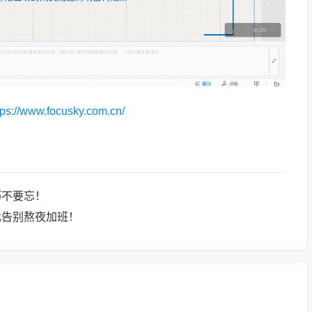
tps://www.focusky.com.cn/
巧不要忘！
此告别熬夜加班！