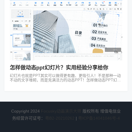
怎样做动态ppt幻灯片？实用经验分享给你
幻灯片也就是PPT其实可以做得更有趣、更吸引人！不是那种一动
不动的文字堆砌，而是充满活力的动态PPT！怎样做动态PPT幻灯
片呢？ 要做动态PPT首先得选个好软件。我推荐你试试Focusky
动...
Copyright 2024
Focusky动画演示大师
版权所有 增值电信业
务经营许可证号：
粤B2-20210262
|
粤ICP备14041046号-4