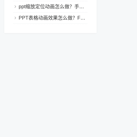
ppt缩放定位动画怎么做？手把手教程，小白也能学会做动态PPT
PPT表格动画效果怎么做？Focusky让你的演示更独特！