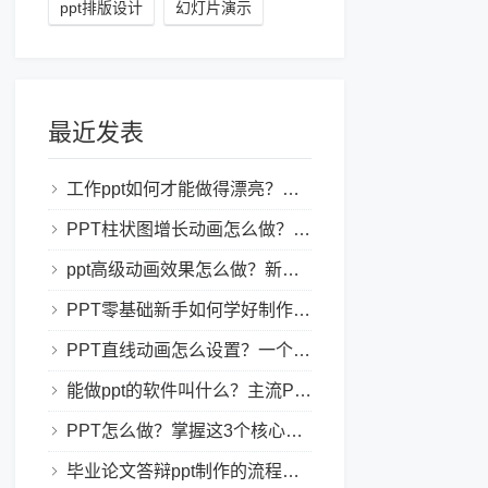
ppt排版设计
幻灯片演示
最近发表
工作ppt如何才能做得漂亮？职场PPT美化与制作技巧
PPT柱状图增长动画怎么做？实用的ppt技巧分享给你！
ppt高级动画效果怎么做？新手也能学会的亮眼PPT动画指南
PPT零基础新手如何学好制作PPT？新手入门全攻略
PPT直线动画怎么设置？一个简单的设置技巧
能做ppt的软件叫什么？主流PPT制作软件盘点与选型指南
PPT怎么做？掌握这3个核心制作方法与技巧，新手也能变大神！
毕业论文答辩ppt制作的流程是怎样的？新手零门槛指南