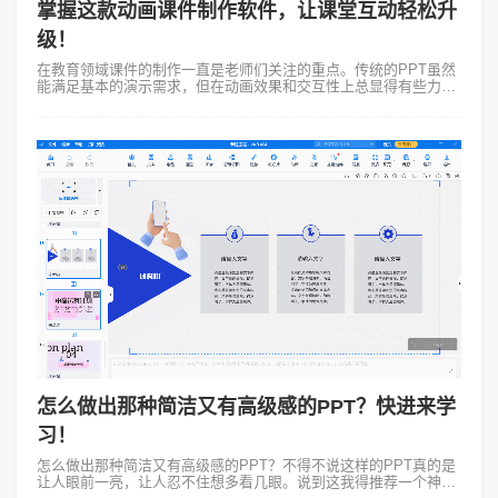
掌握这款动画课件制作软件，让课堂互动轻松升
级！
在教育领域课件的制作一直是老师们关注的重点。传统的PPT虽然
能满足基本的演示需求，但在动画效果和交互性上总显得有些力不
从心。今天我要给大家推荐一款动画课件制作软件——Focusky万
彩演示大师，它绝对...
怎么做出那种简洁又有高级感的PPT？快进来学
习！
怎么做出那种简洁又有高级感的PPT？不得不说这样的PPT真的是
让人眼前一亮，让人忍不住想多看几眼。说到这我得推荐一个神器