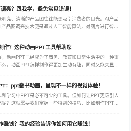
何调亮？跟我学，避免常见错误！
张明亮、清晰的产品图往往能更吸引消费者的目光。AI产品
AI产品图调亮技术便是通过人工智能算法，对图片进行智能
以提升其亮度和对比度，使产品细节更为突出。这一技术的
样制作？这种动画PPT工具帮助您
展，动画PPT已经成为了商务、教育和日常生活中的一种重
那么，动画PPT怎样制作得更加生动有趣，同时又能突显专
是Focusky，一款让您轻松制作出引人入胜的动画PP...
PT：ppt翻书动画，呈现不一样的视觉体验！
和学习中PPT是必不可少的工具。但如何让PPT更吸引人
亮呢？这就需要我们掌握一些特别的技巧，比如制作PPT翻
动画效果能让你的演示文稿瞬间活起来，给观众带来全新的
制作赚钱？我的经验告诉你如何用它赚钱！