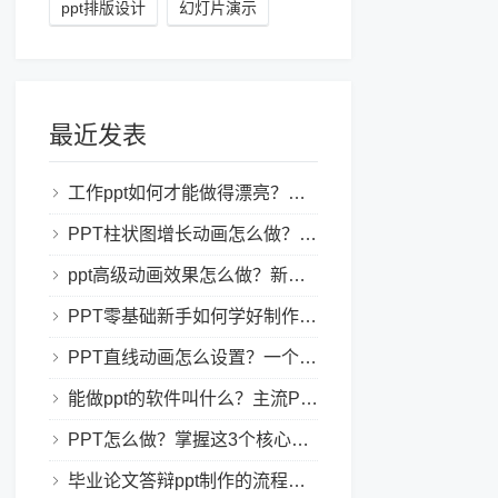
ppt排版设计
幻灯片演示
最近发表
工作ppt如何才能做得漂亮？职场PPT美化与制作技巧
PPT柱状图增长动画怎么做？实用的ppt技巧分享给你！
ppt高级动画效果怎么做？新手也能学会的亮眼PPT动画指南
PPT零基础新手如何学好制作PPT？新手入门全攻略
PPT直线动画怎么设置？一个简单的设置技巧
能做ppt的软件叫什么？主流PPT制作软件盘点与选型指南
PPT怎么做？掌握这3个核心制作方法与技巧，新手也能变大神！
毕业论文答辩ppt制作的流程是怎样的？新手零门槛指南