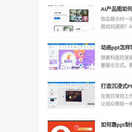
AI产品图如
商品展示时一
图如何调亮？
分析和处理，
运用...
动画ppt怎
随着科技的发
要展示方式。
业性呢？答案就
打造沉浸式P
在我日常的工作
让观众眼前一
书动画！这种
视...
如何靠ppt