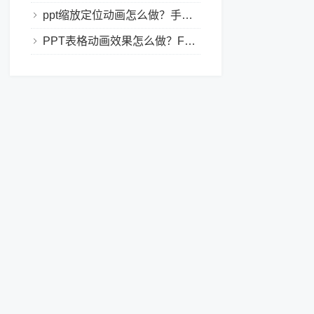
ppt缩放定位动画怎么做？手把手教程，小白也能学会做动态PPT
PPT表格动画效果怎么做？Focusky让你的演示更独特！