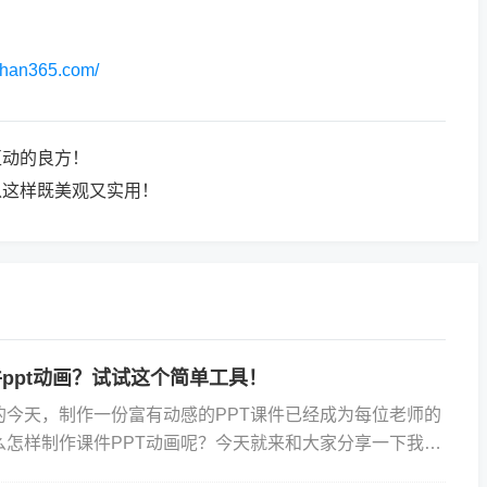
ezhan365.com/
互动的良方！
以这样既美观又实用！
ppt动画？试试这个简单工具！
的今天，制作一份富有动感的PPT课件已经成为每位老师的
么怎样制作课件PPT动画呢？今天就来和大家分享一下我的
体案例，带大家领略PPT动画的魅力。 一、选...