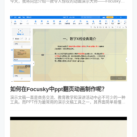
今天，我将向您介绍一款令人惊叹的动画演示大师——Focusky，
它为用户提供了一系列独特而丰富的PPT动画特效，让您的演示更
加生动、吸引人。...
如何在Focusky中ppt翻页动画制作呢？
演示文稿一直是商务交流、教育教学和演讲活动中必不可少的一种
工具。而PPT作为最常用的演示文稿工具之一，其界面简单易懂、
操作方便，受到了广泛的欢迎。但是，PPT却常常被诟病为缺乏视
觉冲击力、内容枯燥乏味...