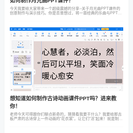
如何制作月光曲PPT课件？
今天我要给大家带来一个超级震撼的分享--关于月光曲PPT课件的
创意制作与演示技巧。你是否曾想过，将一首经典的乐曲与PPT课
件相结合，让课堂变得既生动又有趣呢？接下来就让我们一起走进
这场视听盛宴吧！《月...
想知道如何制作古诗动画课件PPT吗？进来教
你！
老师今天可得跟你们聊点新奇的，猜猜看我要干什么？我要给那古
板严肃的古诗穿上一件动画的“花衣裳”，让它们“活”起来！就是制作
古诗动画课件PPT！这可得费点心思但咱有妙招。首先得选首好
诗，就拿《静夜思》来...