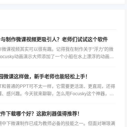
计与制作微课视频更吸引人？老师们试试这个软件
作微课视频其实可以很有趣。记得我在制作关于“浮力”的微
ocusky动画演示大师添加了一个小船在水上漂浮的动画，
了解到浮力的作用。这种动态展示比单纯的文字或图片更
儿园微课这样做，新手老师也能轻松上手！
T和普通的PPT可不太一样，它需要更活泼、更直观，还得
、感兴趣。今天就来聊聊，怎么用Focusky这个神器，轻
级又适合幼儿园的ppt制作幼儿园微课。 1、...
软件下载哪个好？这款利器值得推荐！
潮中下微课制作已成为教师必备的技能之一。但面对琳琅满