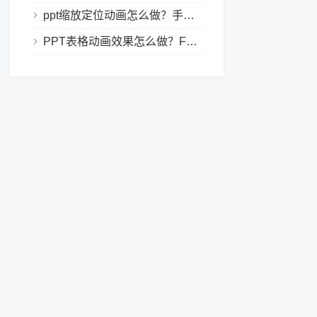
ppt缩放定位动画怎么做？手把手教程，小白也能学会做动态PPT
PPT表格动画效果怎么做？Focusky让你的演示更独特！