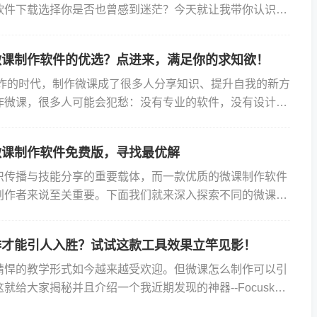
软件下载选择你是否也曾感到迷茫？今天就让我带你认识一
sky动画演示大师的微课制作软件，看看它为何能在众多软件
微课制作软件的优选？点进来，满足你的求知欲！
炸的时代，制作微课成了很多人分享知识、提升自我的新方
作微课，很多人可能会犯愁：没有专业的软件，没有设计基
既实用又吸引人的微课呢？别急，今天就给大家安利一款超
微课制作软件免费版，寻找最优解
识传播与技能分享的重要载体，而一款优质的微课制作软件
创作者来说至关重要。下面我们就来深入探索不同的微课制
找寻最适合自己的那一款。 1、功能强大的Focusky万
作才能引人入胜？试试这款工具效果立竿见影！
精悍的教学形式如今越来越受欢迎。但微课怎么制作可以引
就给大家揭秘并且介绍一个我近期发现的神器--Focusky
。有一次我决定尝试制作一节微课，为了让学生们更好地