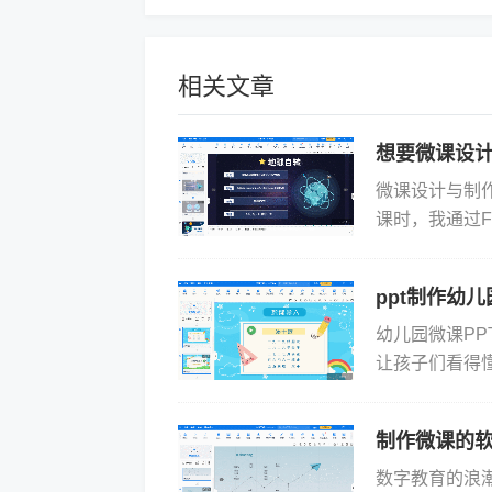
相关文章
想要微课设
微课设计与制
课时，我通过F
让学生直观地
能...
ppt制作幼
幼儿园微课PP
让孩子们看得懂
松搞定一份既高
制作微课的
数字教育的浪