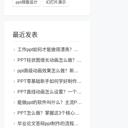
ppt排版设计
幻灯片演示
最近发表
工作ppt如何才能做得漂亮？职场PPT美化与制作技巧
PPT柱状图增长动画怎么做？实用的ppt技巧分享给你！
ppt高级动画效果怎么做？新手也能学会的亮眼PPT动画指南
PPT零基础新手如何学好制作PPT？新手入门全攻略
PPT直线动画怎么设置？一个简单的设置技巧
能做ppt的软件叫什么？主流PPT制作软件盘点与选型指南
PPT怎么做？掌握这3个核心制作方法与技巧，新手也能变大神！
毕业论文答辩ppt制作的流程是怎样的？新手零门槛指南