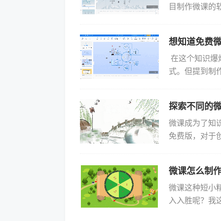
目制作微课的
款名为Focu
中...
想知道免费
在这个知识爆
式。但提到制
础，怎么做出
级好用...
探索不同的
微课成为了知
免费版，对于
作软件免费版，
彩...
微课怎么制
微课这种短小
入入胜呢？我这
万彩演示大师