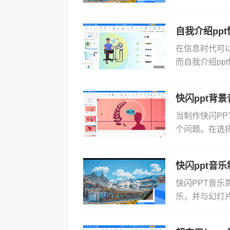
力！在婚礼中
侣的甜...
自我介绍ppt
在信息时代可
而自我介绍p
迎。然而一份优秀
快闪ppt背
当制作快闪PP
个问题。在选
乐类型包括古
你的...
快闪ppt音
快闪PPT音乐
乐，并与幻灯
普通的背景音
个例子...