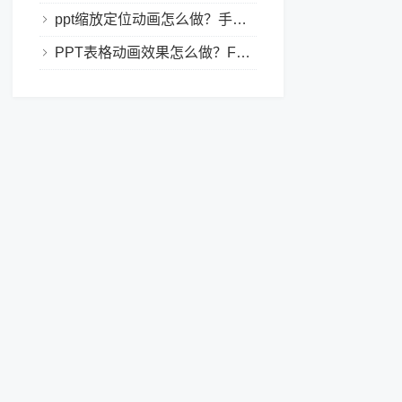
ppt缩放定位动画怎么做？手把手教程，小白也能学会做动态PPT
PPT表格动画效果怎么做？Focusky让你的演示更独特！