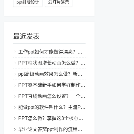
ppt排版设计
幻灯片演示
最近发表
工作ppt如何才能做得漂亮？职场PPT美化与制作技巧
PPT柱状图增长动画怎么做？实用的ppt技巧分享给你！
ppt高级动画效果怎么做？新手也能学会的亮眼PPT动画指南
PPT零基础新手如何学好制作PPT？新手入门全攻略
PPT直线动画怎么设置？一个简单的设置技巧
能做ppt的软件叫什么？主流PPT制作软件盘点与选型指南
PPT怎么做？掌握这3个核心制作方法与技巧，新手也能变大神！
毕业论文答辩ppt制作的流程是怎样的？新手零门槛指南