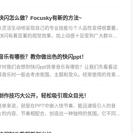
当灯光渐暗而屏幕上开始播放一段动感十足的PPT，你和伴
快闪怎么做？Focusky有新的方法~
以灵活生动地呈现自己的专业技能与个人品性变得很重要，
pt快闪有着显著的视觉效果，加上动感十足受到广大群众欢
的自我介绍ppt快闪怎么做呢？接下来借助Focusky...
景音乐有哪些？教你做出色的快闪ppt！
T时我们会想到快闪ppt背景音乐有哪些？让我们先看看这
择音乐时一般会考虑氛围、主题和受众。经常使用的背景音
典音乐、电子音乐、流行音乐等，还有电影原声这都取决于
乐制作技巧大公开，轻松吸引观众目光！
简单来说，就是在PPT中嵌入快节奏、能迅速吸引人的音
片的内容、节奏相配合，创造出一种独特的氛围。它不同于
乐，而是更加紧凑、有节奏感能迅速抓住观众的注意力。举