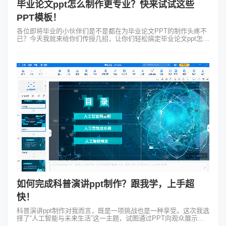
毕业论文ppt怎么制作更专业？快来试试这些
PPT模板！
各位即将毕业的小伙伴们是不是都在为毕业论文PPT的制作头疼不
已？今天我就来给你们传授几招，让你们轻松搞定毕业论文ppt怎么
制作！首先我们得明确一点：毕业论文PPT不是简单的文字堆砌，
而是要将你的研究成...
如何完成科普演讲ppt制作？跟我学，上手超
快！
科普演讲ppt制作对我而言，既是一项挑战也是一种享受。这次我选
择了“人工智能与未来生活”这一主题，试图通过PPT向观众展示科
技的魅力和未来的可能性。 在科普演讲ppt制作过程中，我选用了