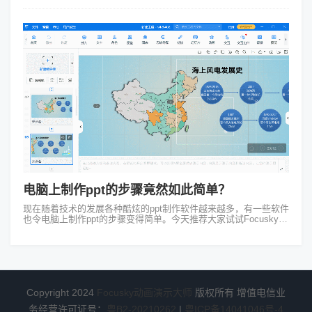
一款...
电脑上制作ppt的步骤竟然如此简单？
现在随着技术的发展各种酷炫的ppt制作软件越来越多，有一些软件
也令电脑上制作ppt的步骤变得简单。今天推荐大家试试Focusky万
彩演示大师这个简单又实用的动画ppt软件，接下来就详细讲一讲制
作方法：...
Copyright 2024
Focusky动画演示大师
版权所有 增值电信业
务经营许可证号：
粤B2-20210262
|
粤ICP备14041046号-4