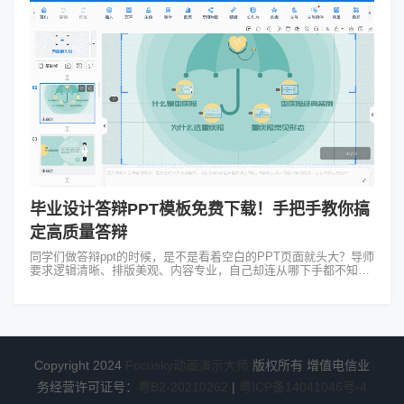
毕业设计答辩PPT模板免费下载！手把手教你搞
定高质量答辩
同学们做答辩ppt的时候，是不是看着空白的PPT页面就头大？导师
要求逻辑清晰、排版美观、内容专业，自己却连从哪下手都不知
道？别慌！今天给大家分享一个软件有毕业设计答辩PPT模板免费
下载资源，它就是Fo...
Copyright 2024
Focusky动画演示大师
版权所有 增值电信业
务经营许可证号：
粤B2-20210262
|
粤ICP备14041046号-4