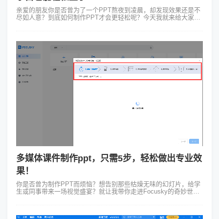
亲爱的朋友你是否曾为了一个PPT熬夜到凌晨，却发现效果还是不
尽如人意？到底如何制作PPT才会更轻松呢？今天我就来给大家揭
秘一个PPT制作的神奇工具——Focusky动画演示大师！保证让你
看完这篇文章就...
多媒体课件制作ppt，只需5步，轻松做出专业效
果！
你是否曾为制作PPT而烦恼？想告别那些枯燥无味的幻灯片，给学
生或同事带来一场视觉盛宴？就让我带你走进Focusky的奇妙世
界，一起打造不一样的多媒体课件制作ppt吧！1、选择模板，轻松
上手打开Focu...