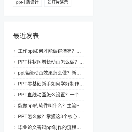
ppt排版设计
幻灯片演示
最近发表
工作ppt如何才能做得漂亮？职场PPT美化与制作技巧
PPT柱状图增长动画怎么做？实用的ppt技巧分享给你！
ppt高级动画效果怎么做？新手也能学会的亮眼PPT动画指南
PPT零基础新手如何学好制作PPT？新手入门全攻略
PPT直线动画怎么设置？一个简单的设置技巧
能做ppt的软件叫什么？主流PPT制作软件盘点与选型指南
PPT怎么做？掌握这3个核心制作方法与技巧，新手也能变大神！
毕业论文答辩ppt制作的流程是怎样的？新手零门槛指南