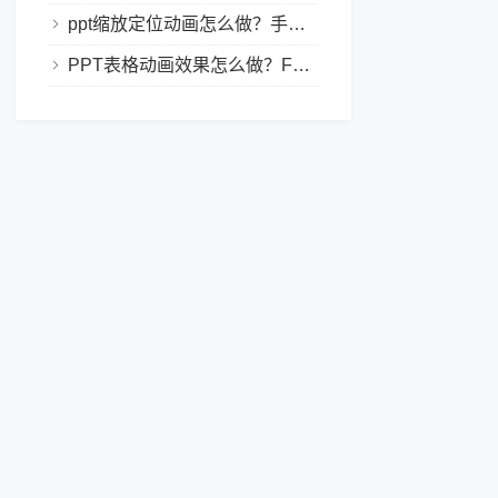
ppt缩放定位动画怎么做？手把手教程，小白也能学会做动态PPT
PPT表格动画效果怎么做？Focusky让你的演示更独特！