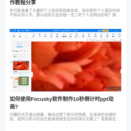
作教程分享
你可能准备了大量的个人经历和技能信息，但在制作个人简历时却
不知从何入手。那么如何让这份独一无二的个人证明出彩呢？接下
来我将分享一个个人简历ppt制作教程，旨在帮助大家更好地表现自
我、展示才能。个人简历...
如何使用Focusky软件制作10秒倒计时ppt动
画?
闪耀的光芒透过屏幕，瞬间点燃了观众的热情。在演讲的关键时
刻，如何让听众的目光紧紧地锁定在你的演示文稿上？答案就在这
里——10秒倒计时ppt动画。10秒倒计时ppt动画是一种生动、简
洁、有效的表现形式，...