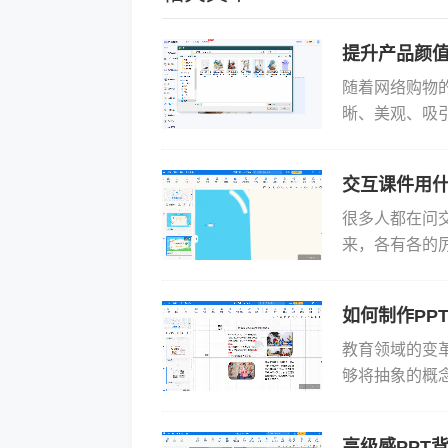
提升产品颜值
随着网络购物
晰、美观、吸
销售额。产品
起。这家...
交互课件用
很多人都在问
来，各有各的厉
也能变大神 先聊
如何制作PP
教育领域的变
够将抽象的概
参与度和理解力
的...
高级感PPT