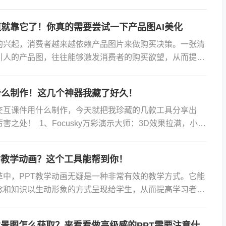
就靠它了！你真的需要尝试一下产品图AI美化
的兴起，消费者越来越依赖产品图片来做购买决策。一张清
引人的产品图，往往能够激发消费者的购买欲望，从而提升
图AI美化显得至关重要。让我们从一家初创的电商公司说
什么制作！这几个神器我藏了好久！
交互课件用什么制作，今天就把我珍藏的几款工具分享出
害之处！ 1、Focusky万彩演示大师：3D效果拉满，小白
Focusky，这工具上手容易得很。界面类似P...
T教学动画？这个工具能帮到你！
革中，PPT教学动画无疑是一种非常有效的教学方式。它能
念和知识以生动形象的方式呈现给学生，从而提高学习者的
。在这一点上，Focusky动画演示大师无疑是一个出色
背景图怎么获取？来看看做高级感的PPT需要注意什