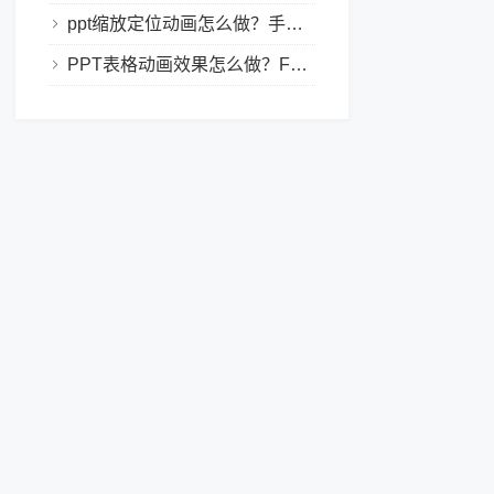
ppt缩放定位动画怎么做？手把手教程，小白也能学会做动态PPT
PPT表格动画效果怎么做？Focusky让你的演示更独特！