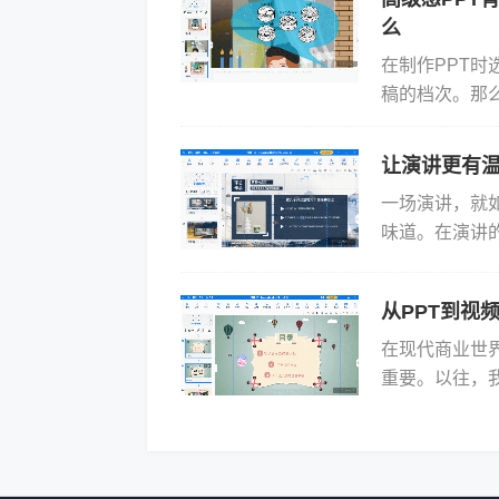
么
在制作PPT
稿的档次。那
注意些什么呢
站都...
让演讲更有温
一场演讲，就
味道。在演讲
特的调味料。
的动...
从PPT到视
在现代商业世
重要。以往，我
稿，但是如今，