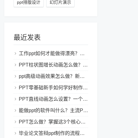
ppt排版设计
幻灯片演示
最近发表
工作ppt如何才能做得漂亮？职场PPT美化与制作技巧
PPT柱状图增长动画怎么做？实用的ppt技巧分享给你！
ppt高级动画效果怎么做？新手也能学会的亮眼PPT动画指南
PPT零基础新手如何学好制作PPT？新手入门全攻略
PPT直线动画怎么设置？一个简单的设置技巧
能做ppt的软件叫什么？主流PPT制作软件盘点与选型指南
PPT怎么做？掌握这3个核心制作方法与技巧，新手也能变大神！
毕业论文答辩ppt制作的流程是怎样的？新手零门槛指南