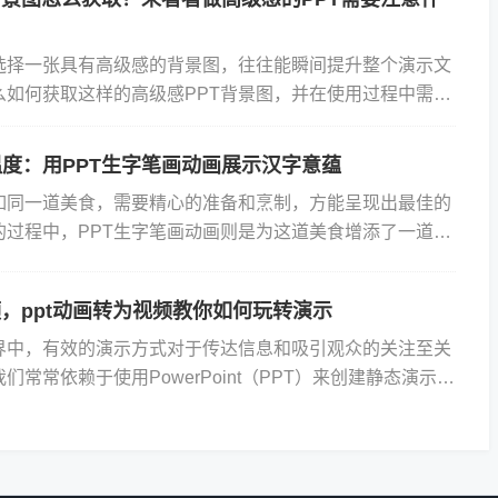
时选择一张具有高级感的背景图，往往能瞬间提升整个演示文
么如何获取这样的高级感PPT背景图，并在使用过程中需要
？一、背景图的获取途径1、专业网站下载：许多设计类网
度：用PPT生字笔画动画展示汉字意蕴
如同一道美食，需要精心的准备和烹制，方能呈现出最佳的
的过程中，PPT生字笔画动画则是为这道美食增添了一道独
PPT生字笔画动画是一种能够将汉字逐笔逐画展示在屏幕上
频，ppt动画转为视频教你如何玩转演示
界中，有效的演示方式对于传达信息和吸引观众的关注至关
们常常依赖于使用PowerPoint（PPT）来创建静态演示文
随着技术的进步，我们可以通过使用Focusky...