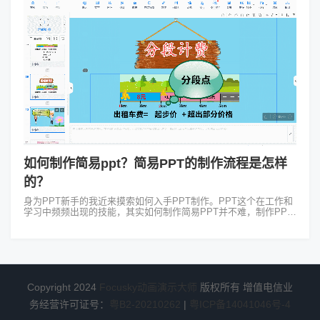
如何制作简易ppt？简易PPT的制作流程是怎样
的？
身为PPT新手的我近来摸索如何入手PPT制作。PPT这个在工作和
学习中频频出现的技能，其实如何制作简易PPT并不难，制作PPT
于我而言就像是在讲述一个故事。首先需要明确你的故事线即PPT
的主题，以“如...
Copyright 2024
Focusky动画演示大师
版权所有 增值电信业
务经营许可证号：
粤B2-20210262
|
粤ICP备14041046号-4