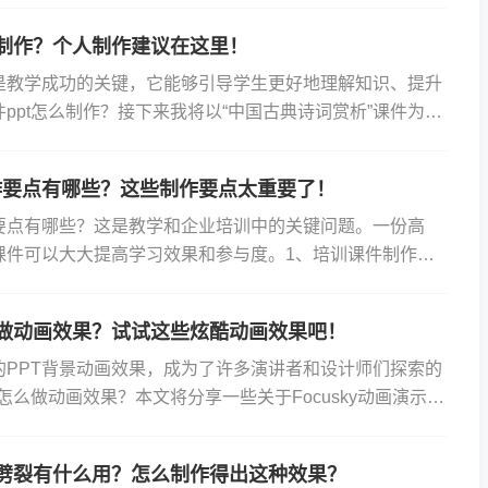
么制作？个人制作建议在这里！
T是教学成功的关键，它能够引导学生更好地理解知识、提升
ppt怎么制作？接下来我将以“中国古典诗词赏析”课件为
作心得。 在准备“中国古典诗词赏析”的课件...
作要点有哪些？这些制作要点太重要了！
要点有哪些？这是教学和企业培训中的关键问题。一份高
课件可以大大提高学习效果和参与度。1、培训课件制作的
课件的制作首要环节是明确教学目标和内容结构。确保内容
么做动画效果？试试这些炫酷动画效果吧！
的PPT背景动画效果，成为了许多演讲者和设计师们探索的
景怎么做动画效果？本文将分享一些关于Focusky动画演示大
人注目的PPT背景动画效果的技巧和思路。一、背...
果劈裂有什么用？怎么制作得出这种效果？