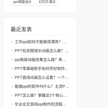
ppt排版设计
幻灯片演示
最近发表
工作ppt如何才能做得漂亮？职场PPT美化与制作技巧
PPT柱状图增长动画怎么做？实用的ppt技巧分享给你！
ppt高级动画效果怎么做？新手也能学会的亮眼PPT动画指南
PPT零基础新手如何学好制作PPT？新手入门全攻略
PPT直线动画怎么设置？一个简单的设置技巧
能做ppt的软件叫什么？主流PPT制作软件盘点与选型指南
PPT怎么做？掌握这3个核心制作方法与技巧，新手也能变大神！
毕业论文答辩ppt制作的流程是怎样的？新手零门槛指南