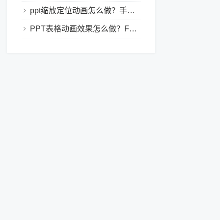
ppt缩放定位动画怎么做？手把手教程，小白也能学会做动态PPT
PPT表格动画效果怎么做？Focusky让你的演示更独特！