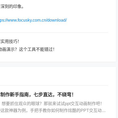
下深刻的印象。
tps://www.focusky.com.cn/download/
握实用技巧！
作动画演示？这个工具不能错过！
画制作新手指南，七步直达，不绕弯！
，想要抓住观众的眼球？那就来试试ppt交互动画制作吧！
sky这款神器为例，手把手教你如何制作炫酷的PPT交互动
点，Focusky不仅仅是个PPT制作工具，它...