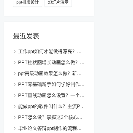
ppt排版设计
幻灯片演示
最近发表
工作ppt如何才能做得漂亮？职场PPT美化与制作技巧
PPT柱状图增长动画怎么做？实用的ppt技巧分享给你！
ppt高级动画效果怎么做？新手也能学会的亮眼PPT动画指南
PPT零基础新手如何学好制作PPT？新手入门全攻略
PPT直线动画怎么设置？一个简单的设置技巧
能做ppt的软件叫什么？主流PPT制作软件盘点与选型指南
PPT怎么做？掌握这3个核心制作方法与技巧，新手也能变大神！
毕业论文答辩ppt制作的流程是怎样的？新手零门槛指南