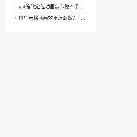
ppt缩放定位动画怎么做？手把手教程，小白也能学会做动态PPT
PPT表格动画效果怎么做？Focusky让你的演示更独特！