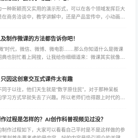
作为一种新颖而又实用的演示形式，可以在各个领域发挥巨大
是在商务洽谈中，教学讲解中，还是产品宣传中，小动画
演讲者带来更好的效果。演讲者可以利用动画的形式突出重
以及制作微课的方法都告诉你吧！
“微”时代，微信、微博、微电影……那么你知道什么是微课
词典也别忙着上网搜，让我给你细细道来：微课其实就像咱
餐。你看快餐虽小但五脏俱全，而且方便快捷满足了我们忙
！只因这创意交互式课件太有趣
不同于以往，他们天生就是“数字原住民”，对于那种呆板
的学习方式早就失去了兴趣。所以老师们也得跟上时代的步
创意交互式课件，让课堂变得更有活力！ 这种课件能让学
作过程是怎样的？AI创作科普视频见过没？
的制作过程如下，大家可以看看自己平时是不是这样做的参
内容策划首先要考虑的是内容。好的内容是吸引观众的关键包