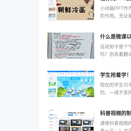
小动画PPT
的作用。无论
PPT都能为
点，让观...
什么是微课
话说如今是个
吗？别急着翻
们生活中的快
碌生活...
学生抢着学
现在的学生可
的、一成不变
伐，试试制作
生在学...
科普视频的制
通常科普视频
考一下：1. 