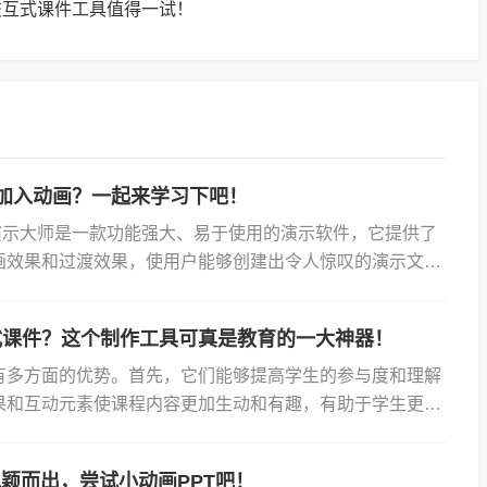
交互式课件工具值得一试！
么加入动画？一起来学习下吧！
动画演示大师是一款功能强大、易于使用的演示软件，它提供了
画效果和过渡效果，使用户能够创建出令人惊叹的演示文
来看看在ppt里怎么加入动画，以及Focusky动画...
式课件？这个制作工具可真是教育的一大神器！
有多方面的优势。首先，它们能够提高学生的参与度和理解
果和互动元素使课程内容更加生动和有趣，有助于学生更好
知识。其次，动画式课件提供了更多的自由度和创意空间。
脱颖而出，尝试小动画PPT吧！