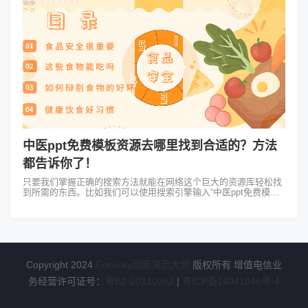
中医ppt免费模板资源去哪里找到合适的？方法
都告诉你了！
只要我们掌握正确的搜索方法就能在网络这个巨大的资源库轻松找
到所需的东西。比如我们可以使用搜索引擎输入“中医ppt免费模板
下载”等关键词，便会出现一系列相关的资源网站。这些网站往往会
提供各式各样的ppt...
Copyright 2024
Focusky动画演示大师
版权所有 增值电信业
务经营许可证号：
粤B2-20210262
|
粤ICP备14041046号-4