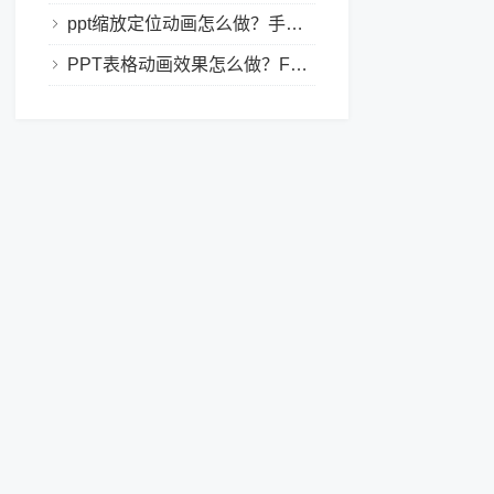
ppt缩放定位动画怎么做？手把手教程，小白也能学会做动态PPT
PPT表格动画效果怎么做？Focusky让你的演示更独特！