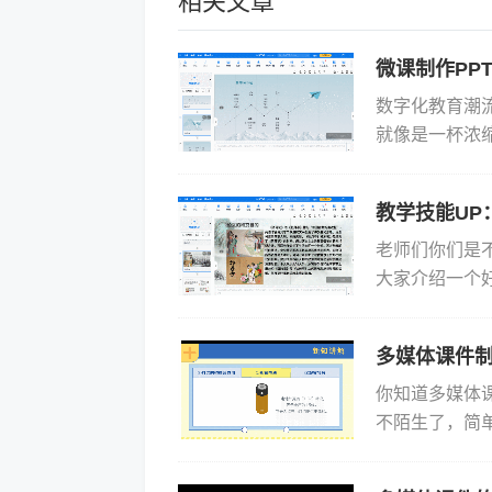
相关文章
微课制作PP
数字化教育潮
就像是一杯浓缩
无疑是那把趁手
是...
教学技能UP
老师们你们是
大家介绍一个好
课件吧！ 假设
多媒体课件
你知道多媒体
不陌生了，简
是融合了声画
此受欢...