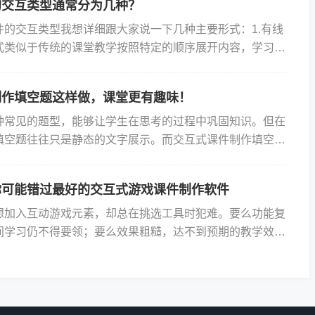
的交互类型通常分为几种？
件的交互类型我想详细跟大家说一下几种主要形式：1.有线
式类似于传统的课堂教学按照特定的顺序展开内容，学习者
接收信息。然而这种模式在数字化教学环境中有所扩展，包
制作填空题这样做，课堂更有趣味！
种常见的题型，能够让学生在思考的过程中巩固知识。但在
填空题往往只是静态的文字展示。而交互式课件制作填空题
以让学生直接在课件上进行填写、实时反馈答案，极大地提
你可能错过最好的交互式游戏课件制作软件
想加入互动游戏元素，却总在挑选工具时犯难。要么功能复
间学习仍不得要领；要么效果粗糙，达不到预期的教学效
交互式游戏课件制作软件能让这件事变得简单，Focusky