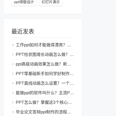
ppt排版设计
幻灯片演示
最近发表
工作ppt如何才能做得漂亮？职场PPT美化与制作技巧
PPT柱状图增长动画怎么做？实用的ppt技巧分享给你！
ppt高级动画效果怎么做？新手也能学会的亮眼PPT动画指南
PPT零基础新手如何学好制作PPT？新手入门全攻略
PPT直线动画怎么设置？一个简单的设置技巧
能做ppt的软件叫什么？主流PPT制作软件盘点与选型指南
PPT怎么做？掌握这3个核心制作方法与技巧，新手也能变大神！
毕业论文答辩ppt制作的流程是怎样的？新手零门槛指南