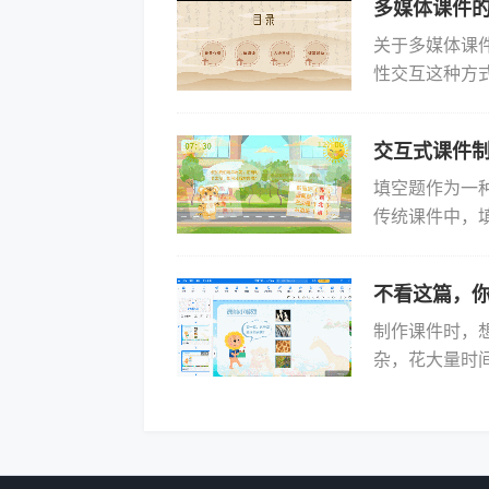
多媒体课件
关于多媒体课
性交互这种方
的角色主要是
括视频...
交互式课件
填空题作为一
传统课件中，
则不同，它可
升了学习...
不看这篇，
制作课件时，
杂，花大量时
果。其实，选对
万彩...