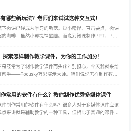
T有哪些新玩法？老师们来试试这种交互式！
流下微课已经成为学习的新宠。短小精悍、直击要点，微课
的咖啡，虽然小却提神醒脑。而说到微课制作PPT，PPT
的“瑞士军刀”。但你知道吗PPT也能玩出新花样，不再
：探索怎样制作教学课件，为你的工作加分！
不是经常为了制作教学课件而头疼？别担心，今天我就来给
帮手——Focusky万彩演示大师。咱们说说怎样制作教学
你是一位语文老师，要给学生们讲《红楼梦》。怎么让这...
制作常用的软件有什么？教你制作优秀多媒体课件
课件制作常用的软件有什么吗？很多人对于多媒体课件应该
单点来讲就是辅助教学的一种工具，但相比于普通的课件却
、影像、交互等元素的视觉表现形式。01多媒体课件为何如