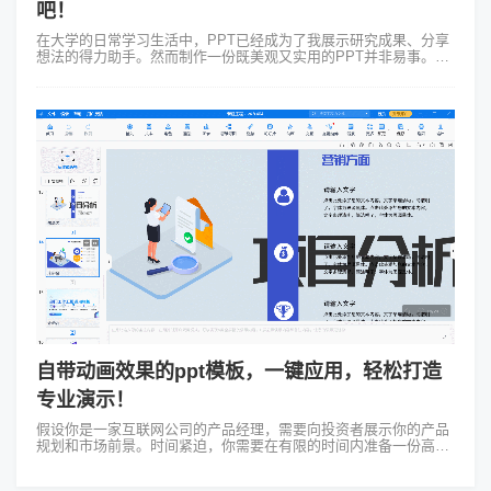
吧！
在大学的日常学习生活中，PPT已经成为了我展示研究成果、分享
想法的得力助手。然而制作一份既美观又实用的PPT并非易事。这
时大学生PPT模板就成了我的救星。记得有一次我为了一个课程汇
报需要准备PPT。我...
自带动画效果的ppt模板，一键应用，轻松打造
专业演示！
假设你是一家互联网公司的产品经理，需要向投资者展示你的产品
规划和市场前景。时间紧迫，你需要在有限的时间内准备一份高质
量的PPT。这时，Focusky里自带动画效果的ppt模板就成了你的得
力助手。你打开...