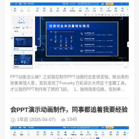
PPT动画怎么做？之前我在制作PPT动画时总是很苦恼，做出来的
效果差强人意，直到发现了Focusky万彩演示大师这个宝藏工具，
才让我的PPT制作有了质的飞跃。 1、独特场景切换，告别单调翻
页...
会PPT演示动画制作，同事都追着我要经验
1340
1年前
(2025-04-07)