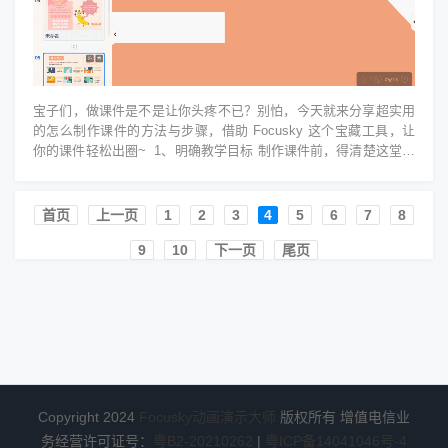
宝子们，做课件是不是让你头疼不已？别怕，今天就来分享超实用
的怎么制作课件的方法与步骤，借助 Focusky 这个宝藏工具，让
你的课件轻松出圈~ 1、明确教学目标 制作课件前，得清楚这堂课
要实现什么...
首页️
上一页
1
2
3
4
5
6
7
8
9
10
下一页
尾页
Copyright 2024
Focusky动画演示大师
版权所有 增值电信业
务经营许可证号：
粤B2-20210262
|
粤ICP备14041046号-4