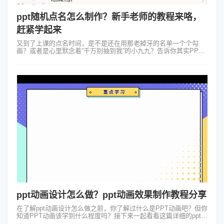
ppt随机点名怎么制作？新手老师的教程来咯，
赶紧学起来
又到了上课的点名时间，是不是还在用那老掉牙的名单一个个勾
画？或者是心里默念着“千万别抽到我”的小九九？告诉你其实PPT
也能随机点名啦！告别手动翻页的尴尬一键就让课堂活跃起来。那
么这个神奇的ppt随机点...
ppt动画设计怎么做？ppt动画效果制作教程分享
在了解ppt动画设计怎么做之前，你了解过什么是PPT动画吧？但你
知道PPT动画该学到什么程度吗？接下来一起看看这篇详细的ppt动
画效果制作教程吧。一、学习PPT动画要避免两大陷阱：①耗时：