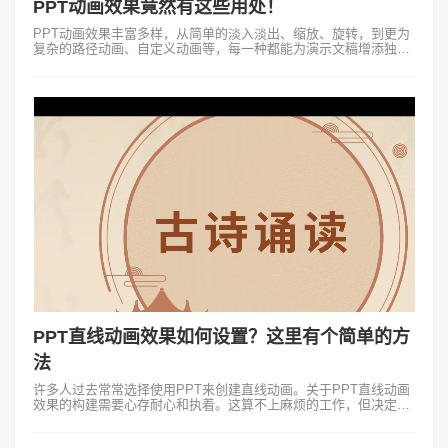
PPT动画效果竟然有这些用处！
PPT动画效果丰富多样，从简单的淡入淡出、缩放、旋转，到更为
复杂的路径动画、自定义动画等，每一种都能为演示文稿增添独特
的韵味。这些动画效果不仅能够使文本、图片、图表等元素更加生
动，还能根据内容的需要进...
PPT直线动画效果如何设置？这里有个简单的方
法
许多人过去常常选择使用PPT来创建直线动画。关于PPT直线动画
效果的构建需要心存耐心和执着。这算不上麻烦的工作，但决定给
大脑带来一些负担特别是对于那些多线程思考和分散注意力的人来
说。PPT直线动画效果...