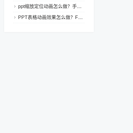
ppt缩放定位动画怎么做？手把手教程，小白也能学会做动态PPT
PPT表格动画效果怎么做？Focusky让你的演示更独特！