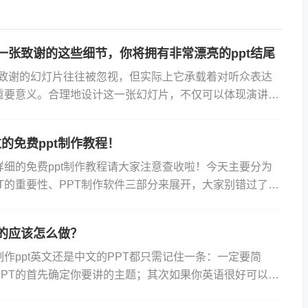
后一张致谢的这些细节，你将拥有非常漂亮的ppt结尾
一张致谢的幻灯片往往被忽视，但实际上它承载着对听众表达
重要意义。合理地设计这一张幻灯片，不仅可以体现演讲者
还能够给听众留下深刻的印象。制作PPT幻灯片最后一页时
的免费ppt制作教程！
详细的免费ppt制作教程请大家注意查收啦！今天主要分为
PT的重要性、PPT制作软件三部分来展开，大家别错过了哦
作PPT（PPT的重要性是什么？）1.PPT可以...
文的应该怎么做？
作ppt英文还是中文的PPT都只需记住一条：一定要简
PPT的首先确定你要讲的主题；其次如果你英语很好可以直
输入你所要表达的观点如果你的英语不是很好也没关系，我建