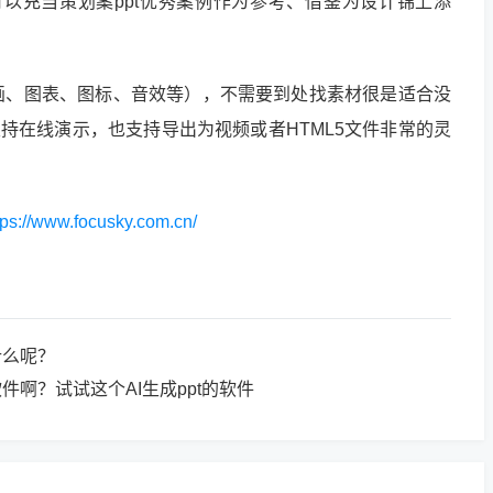
可以充当策划案ppt优秀案例作为参考、借鉴为设计锦上添
画、图表、图标、音效等），不需要到处找素材很是适合没
y支持在线演示，也支持导出为视频或者HTML5文件非常的灵
tps://www.focusky.com.cn/
什么呢？
件啊？试试这个AI生成ppt的软件