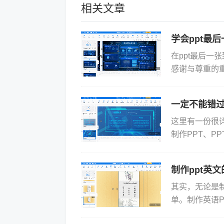
相关文章
学会ppt最
在ppt最后
感谢与尊重的
的专业素养，
有几...
一定不能错过
这里有一份很
制作PPT、P
~一、为什么要制
制作ppt英
其实，无论是制
单。制作英语
接在PPT上