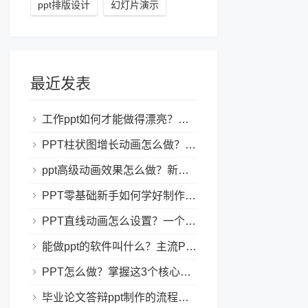
ppt排版设计
幻灯片演示
最近发表
工作ppt如何才能做得漂亮？职场PPT美化与制作技巧
PPT柱状图增长动画怎么做？实用的ppt技巧分享给你！
ppt高级动画效果怎么做？新手也能学会的亮眼PPT动画指南
PPT零基础新手如何学好制作PPT？新手入门全攻略
PPT直线动画怎么设置？一个简单的设置技巧
能做ppt的软件叫什么？主流PPT制作软件盘点与选型指南
PPT怎么做？掌握这3个核心制作方法与技巧，新手也能变大神！
毕业论文答辩ppt制作的流程是怎样的？新手零门槛指南