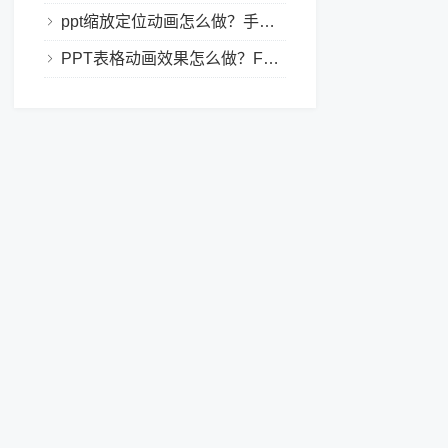
ppt缩放定位动画怎么做？手把手教程，小白也能学会做动态PPT
PPT表格动画效果怎么做？Focusky让你的演示更独特！