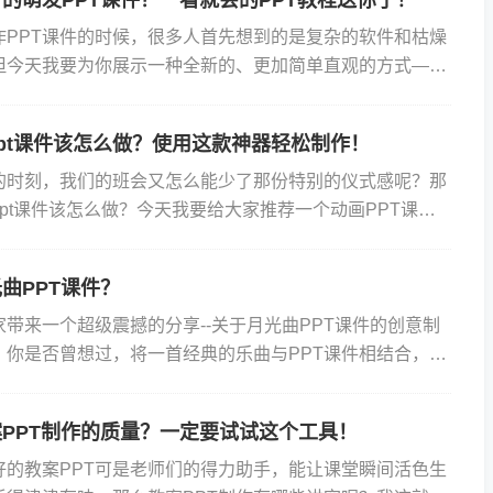
作PPT课件的时候，很多人首先想到的是复杂的软件和枯燥
但今天我要为你展示一种全新的、更加简单直观的方式——
ky万彩演示大师解决如何制作种子的萌发PPT课件的难题。...
pt课件该怎么做？使用这款神器轻松制作！
的时刻，我们的班会又怎么能少了那份特别的仪式感呢？那
pt课件该怎么做？今天我要给大家推荐一个动画PPT课件
cusky万彩演示大师，让你的中秋节班会PPT课件瞬...
曲PPT课件？
带来一个超级震撼的分享--关于月光曲PPT课件的创意制
。你是否曾想过，将一首经典的乐曲与PPT课件相结合，让
动又有趣呢？接下来就让我们一起走进这场视听盛宴吧！
PPT制作的质量？一定要试试这个工具！
好的教案PPT可是老师们的得力助手，能让课堂瞬间活色生