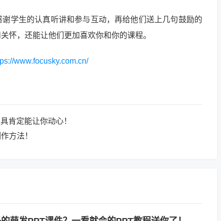
感谢学生的认真听讲和参与互动，再给他们送上几句鼓励的
和关怀，还能让他们更加喜欢你和你的课程。
tps://www.focusky.com.cn/
工具肯定能让你动心！
制作方法！
的萌发PPT课件？一看就会的PPT教程送你了！