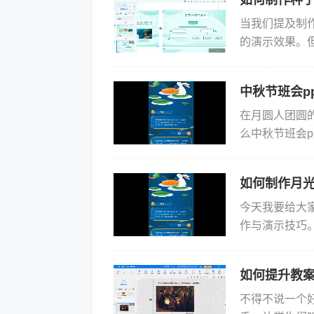
当我们提及制
的演示效果。
使用Focus
中秋节班会p
在月圆人团圆
么中秋节班会p
制作神器——Fo
如何制作月光
今天我要给大家
作与演示技巧
课堂变得既生
《月...
如何提升教案
不得不说一个