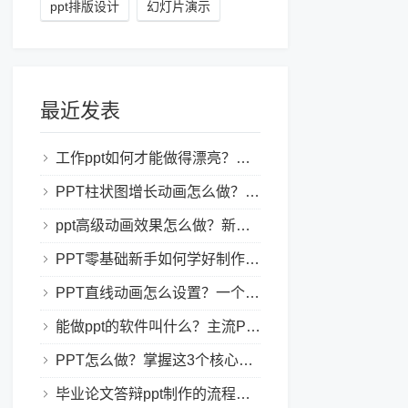
ppt排版设计
幻灯片演示
最近发表
工作ppt如何才能做得漂亮？职场PPT美化与制作技巧
PPT柱状图增长动画怎么做？实用的ppt技巧分享给你！
ppt高级动画效果怎么做？新手也能学会的亮眼PPT动画指南
PPT零基础新手如何学好制作PPT？新手入门全攻略
PPT直线动画怎么设置？一个简单的设置技巧
能做ppt的软件叫什么？主流PPT制作软件盘点与选型指南
PPT怎么做？掌握这3个核心制作方法与技巧，新手也能变大神！
毕业论文答辩ppt制作的流程是怎样的？新手零门槛指南