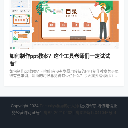
如何制作ppt教案？这个工具老师们一定试试
看！
如何制作ppt教案？老师们有没有觉得用传统的PPT制作教案总是显
得有些单调，翻页的时候总觉得缺少点什么？今天我要给你们介绍
一个更酷炫、更自由、更好用的教学展示工具——Focusky动画演
示大师，轻松做...
Copyright 2024
Focusky动画演示大师
版权所有 增值电信业
务经营许可证号：
粤B2-20210262
|
粤ICP备14041046号-4