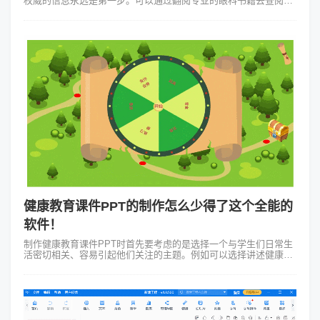
权威的信息永远是第一步。可以通过翻阅专业的眼科书籍去查阅权
威的医学期刊甚至直接咨询眼科专业人士。记住输出的质量取决于
输入的质量，所以务必保...
健康教育课件PPT的制作怎么少得了这个全能的
软件！
制作健康教育课件PPT时首先要考虑的是选择一个与学生们日常生
活密切相关、容易引起他们关注的主题。例如可以选择讲述健康饮
食、运动习惯、心理健康等热门话题。在确定了主题之后的下一步
就是搜集相关的图片、音频...