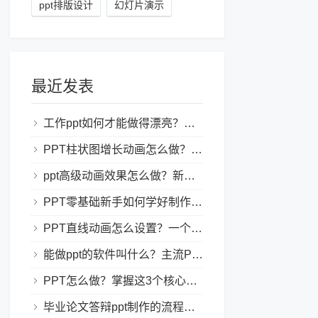
ppt排版设计
幻灯片演示
最近发表
工作ppt如何才能做得漂亮？职场PPT美化与制作技巧
PPT柱状图增长动画怎么做？实用的ppt技巧分享给你！
ppt高级动画效果怎么做？新手也能学会的亮眼PPT动画指南
PPT零基础新手如何学好制作PPT？新手入门全攻略
PPT直线动画怎么设置？一个简单的设置技巧
能做ppt的软件叫什么？主流PPT制作软件盘点与选型指南
PPT怎么做？掌握这3个核心制作方法与技巧，新手也能变大神！
毕业论文答辩ppt制作的流程是怎样的？新手零门槛指南