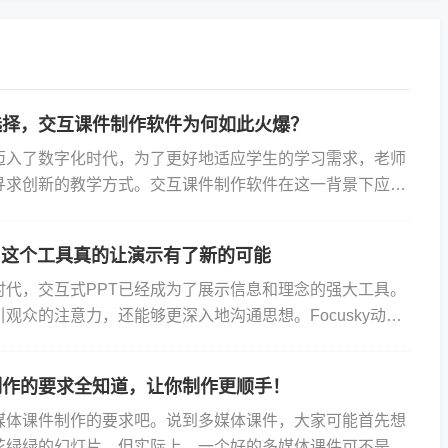
选择，交互课件制作软件为何如此火爆？
迈入了数字化时代，为了更好地适应学生的学习需求，老师
寻求创新的教学方式。交互课件制作软件在这一背景下应运
教育领域的一颗璀璨明珠。正是因为其卓越的特点，让越来
，这个工具真的让演示有了新的可能
时代，交互式PPT已经成为了展示信息和理念的强大工具。
观众的注意力，还能够更深入地沟通思想。Focusky动画
款强大的演示工具，旨在帮助用户制作生动、吸引人的交
制作的要求全知道，让你制作更顺手！
媒体课件制作的要求吧。说到多媒体课件，大家可能首先想
花绿绿的幻灯片，但实际上，一个好的多媒体课件可不是简