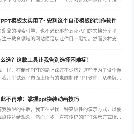
和文字那么简单。它得符合一些基本的要求，才能让咱们的
PPT模板太实用了~安利这个自带模板的制作软件
名鼎鼎的搜索引擎，也不必说那些五花八门的文档分享平
专注于教育领域的网站便足以让你目不暇接。然而乡村支教
多，却未必都适合支教之用。有的或许过于花哨、有的或许过
怎么选？这款工具让我告别选择困难症！
我一样，在制作PPT的路上踩过不少坑？这些年为了做个像
，我几乎试遍了市面上所有的电脑制作PPT软件，从老牌大
到底做PPT软件怎么选呢？一、那些年用过的PPT软件...
此不再难：掌握ppt换装动画技巧
醉我独醒的午后，我正在寻找一种突破性的演示方式，以便
观点传达给观众。然而，我一直被传统的PPT演示方式所束
Focusky动画演示大师的ppt换装动画。Focus...