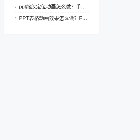
ppt缩放定位动画怎么做？手把手教程，小白也能学会做动态PPT
PPT表格动画效果怎么做？Focusky让你的演示更独特！