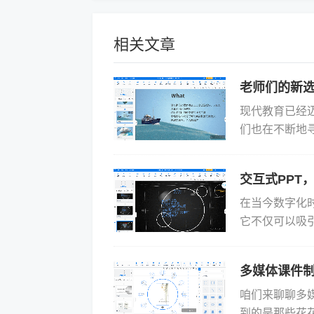
相关文章
老师们的新
现代教育已经
们也在不断地
而生，成为了
越多的教...
交互式PPT
在当今数字化
它不仅可以吸引
演示大师是一
互...
多媒体课件
咱们来聊聊多
到的是那些花