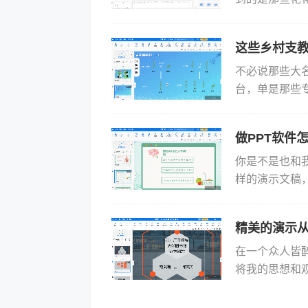
单地堆砌图片
课堂更加...
这些乡村支教
不必说那些大
台，单是那些
PPT模板众
于简略。...
做PPT软件
你是不是也和
样的演示文稿
佬到新兴工具，
精美的演示从
在一个众人皆
将我的思想和
缚，直到我发现了