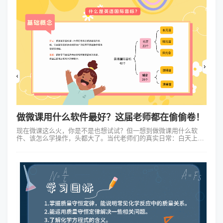
做微课用什么软件最好？这届老师都在偷偷卷！
现在微课这么火，你是不是也想试试？但一想到做微课用什么软
件、该怎么学操作，头都大了。当代老师们的真实日常：白天上课
吼到嗓子哑，晚上做微课做到头秃！用PPT录屏像老干部发言，用
专业软件又难到想摔键盘……...