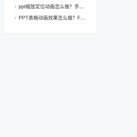
ppt缩放定位动画怎么做？手把手教程，小白也能学会做动态PPT
PPT表格动画效果怎么做？Focusky让你的演示更独特！