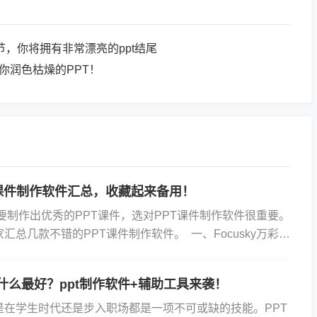
节，你将拥有非常漂亮的ppt结尾
帮你润色枯燥的PPT！
PT课件制作软件汇总，收藏起来备用！
想要制作出优秀的PPT课件，选对PPT课件制作软件很重要。
汇总几款不错的PPT课件制作软件。 一、Focusky万彩演
 首先推荐Focusky。它的界面简...
具什么最好？ppt制作软件+辅助工具来袭！
是在学生时代还是步入职场都是一项不可或缺的技能。PPT