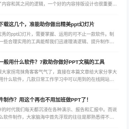
了内容和其之间的逻辑，一个好的内容排版设计也很重要。
制作工具什么最好吗？这里的推荐分为两大类：1. 实用的...
件下载这几个，准能助你做出精美ppt幻灯片
优秀的ppt幻灯片，需要掌握、运用的可不止一款软件。制
下载一些合理实用的工具能帮我们迅速理清逻辑、提升制作效
作幻灯片除了PPT还可以使用哪些软件和辅助工具。01...
t一般用什么软件？7款助你做好PPT文稿的工具
跟大家拐弯抹角客客气气了，直接在本篇文章给大家分享大
一般用什么软件，几款日常工作学习中可以用到的在线网站和
（www.buding.show）布丁演示是一个免费...
软件制作？用这个再也不用加班做PPT了！
炸的时代我们每天都沉浸在各种演示、报告和汇报中。而说
用什么软件制作，大家脑海中首先浮现的往往是那熟悉得不能
rPoint（简称PPT）。它像是个老实可靠的工匠，帮...