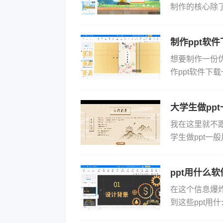
制作的核心除
那你知道ppt
制作ppt软
想要制作一份
作ppt软件
率。那你知道制
大学生做pp
我在这里就不
学生做ppt
工具：1.布丁演示
ppt用什么
在这个信息爆
到这些ppt
再熟悉的Powe