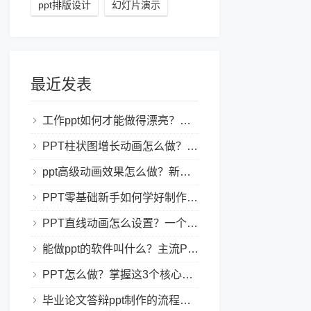
ppt排版设计
幻灯片演示
最近发表
工作ppt如何才能做得漂亮？职场PPT美化与制作技巧
PPT柱状图增长动画怎么做？实用的ppt技巧分享给你！
ppt高级动画效果怎么做？新手也能学会的亮眼PPT动画指南
PPT零基础新手如何学好制作PPT？新手入门全攻略
PPT直线动画怎么设置？一个简单的设置技巧
能做ppt的软件叫什么？主流PPT制作软件盘点与选型指南
PPT怎么做？掌握这3个核心制作方法与技巧，新手也能变大神！
毕业论文答辩ppt制作的流程是怎样的？新手零门槛指南