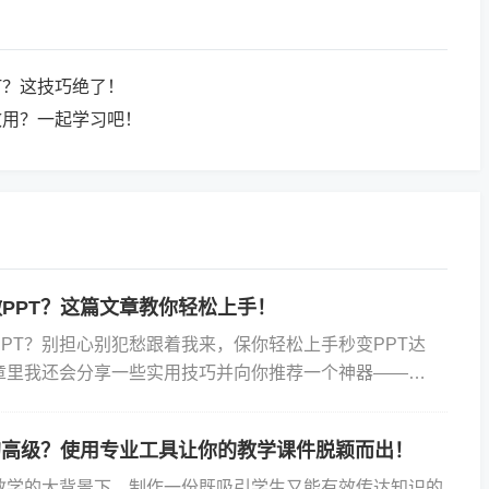
T？这技巧绝了！
效用？一起学习吧！
PPT？这篇文章教你轻松上手！
PT？别担心别犯愁跟着我来，保你轻松上手秒变PPT达
章里我还会分享一些实用技巧并向你推荐一个神器——
动画演示大师的，用它里面的模版你也能做出炫酷的动态PPT！
的高级？使用专业工具让你的教学课件脱颖而出！
教学的大背景下，制作一份既吸引学生又能有效传达知识的