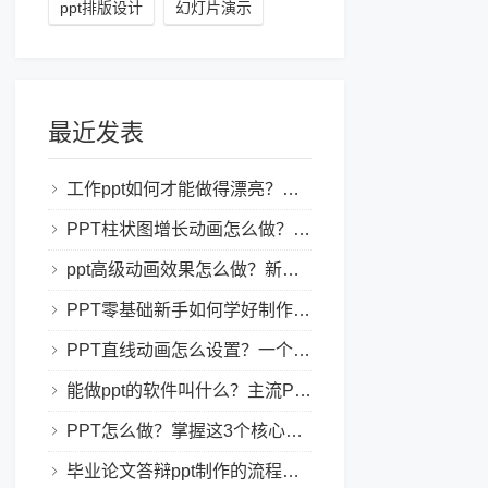
ppt排版设计
幻灯片演示
最近发表
工作ppt如何才能做得漂亮？职场PPT美化与制作技巧
PPT柱状图增长动画怎么做？实用的ppt技巧分享给你！
ppt高级动画效果怎么做？新手也能学会的亮眼PPT动画指南
PPT零基础新手如何学好制作PPT？新手入门全攻略
PPT直线动画怎么设置？一个简单的设置技巧
能做ppt的软件叫什么？主流PPT制作软件盘点与选型指南
PPT怎么做？掌握这3个核心制作方法与技巧，新手也能变大神！
毕业论文答辩ppt制作的流程是怎样的？新手零门槛指南