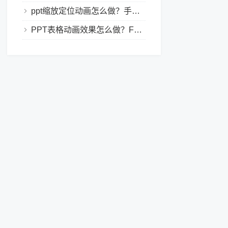
ppt缩放定位动画怎么做？手把手教程，小白也能学会做动态PPT
PPT表格动画效果怎么做？Focusky让你的演示更独特！