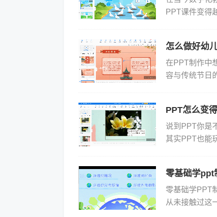
PPT课件变
科的教学内容
如何...
怎么做好幼儿
在PPT制作
容与传统节日
教学的最终目的
与...
PPT怎么变
说到PPT你
其实PPT也能
片也能“飞”起来
零基础学pp
零基础学PP
从未接触过这
过程高效且顺