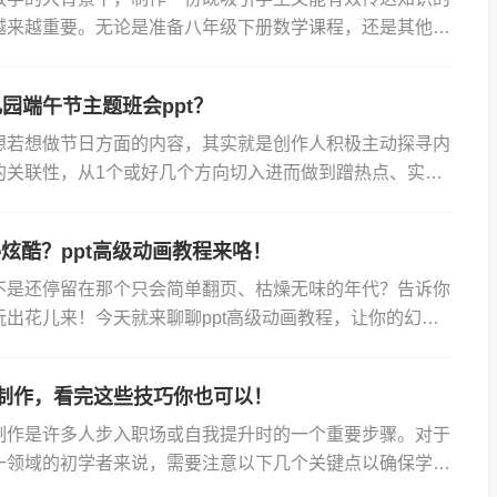
得越来越重要。无论是准备八年级下册数学课程，还是其他学
，选择合适的工具和方法至关重要。今天我们就来聊聊ppt
园端午节主题班会ppt？
中想若想做节日方面的内容，其实就是创作人积极主动探寻内
的关联性，从1个或好几个方向切入进而做到蹭热点、实现
。那怎么做好幼儿园端午节主题班会ppt呢？1、情感融合
得炫酷？ppt高级动画教程来咯！
是不是还停留在那个只会简单翻页、枯燥无味的年代？告诉你
玩出花儿来！今天就来聊聊ppt高级动画教程，让你的幻灯
！ 别小看PPT里的动画效果，用好了绝对...
t制作，看完这些技巧你也可以！
T制作是许多人步入职场或自我提升时的一个重要步骤。对于
一领域的初学者来说，需要注意以下几个关键点以确保学习
利。下面将通过一些具体的案例和步骤，来说明零基础学习