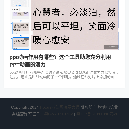
ppt动画作用有哪些？这个工具助您充分利用
PPT动画的潜力
ppt动画作用有哪些？演讲者通常希望吸引观众的注意力并保持其专
注度。这正是PPT动画的第一个作用。通过在幻灯片上添加动画效
果，如淡入淡出、移动、旋转等，可以让信息以更生动、吸引人的
方式呈现。观众对于视...
Copyright 2024
Focusky动画演示大师
版权所有 增值电信业
务经营许可证号：
粤B2-20210262
|
粤ICP备14041046号-4