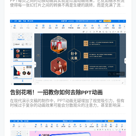
PPT每页之间的切换动画其实就是过渡动画效果，它犹如细水长流
使得每一张幻灯片之间的转换不再是生硬的跳转，而是充满了流畅
与韵律。常见的过渡动画又翻书、平滑、推移等。以翻页效果为
例：在PPT中可以设置一张...
告别花哨！一招教你如何去除PPT动画
在现代演示文稿的制作中，PPT动画无疑增加了视觉吸引力，但有
时候过于复杂的动画效果可能会分散观众的注意力，甚至影响演示
信息的传递。那么如何在需要时有效去除PPT中的动画效果呢？以
下详细介绍这一如何去除...