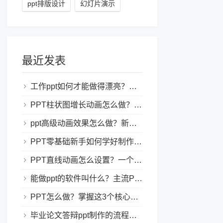
ppt排版设计
幻灯片演示
最近发表
工作ppt如何才能做得漂亮？职场PPT美化与制作技巧
PPT柱状图增长动画怎么做？实用的ppt技巧分享给你！
ppt高级动画效果怎么做？新手也能学会的亮眼PPT动画指南
PPT零基础新手如何学好制作PPT？新手入门全攻略
PPT直线动画怎么设置？一个简单的设置技巧
能做ppt的软件叫什么？主流PPT制作软件盘点与选型指南
PPT怎么做？掌握这3个核心制作方法与技巧，新手也能变大神！
毕业论文答辩ppt制作的流程是怎样的？新手零门槛指南