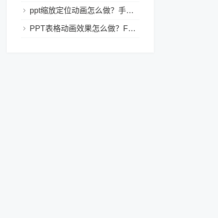
ppt缩放定位动画怎么做？手把手教程，小白也能学会做动态PPT
PPT表格动画效果怎么做？Focusky让你的演示更独特！