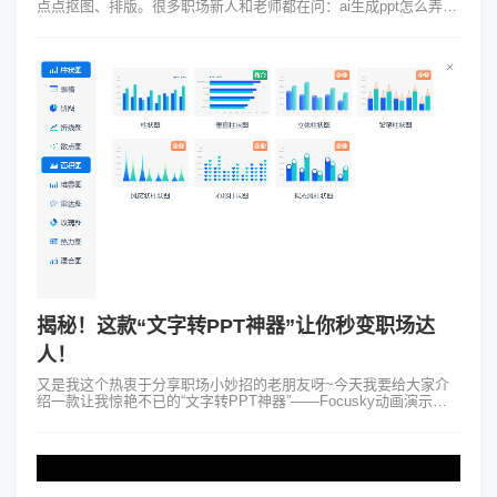
点点抠图、排版。很多职场新人和老师都在问：ai生成ppt怎么弄才
能既高效又出彩？传统的PPT软件虽然经典，但制作出的页面往往
平平无奇。今天...
揭秘！这款“文字转PPT神器”让你秒变职场达
人！
又是我这个热衷于分享职场小妙招的老朋友呀~今天我要给大家介
绍一款让我惊艳不已的“文字转PPT神器”——Focusky动画演示大
师！PPT在这个信息爆炸的时代已经成为了我们工作中不可或缺的
一部分。但是有...