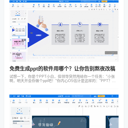
免费生成ppt的软件用哪个？让你告别熬夜改稿
试想一下，你是个PPT小白，但领导突然甩给你一个任务："小张
啊，明天开会你做个ppt吧！"你内心OS估计是这样的："PPT？我
这辈子就只会复制粘贴啊！"今天就简单分享两个免费生成ppt的软
件，连PPT...