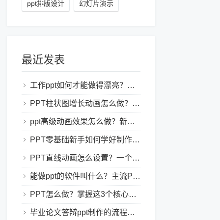
ppt排版设计
幻灯片演示
最近发表
工作ppt如何才能做得漂亮？职场PPT美化与制作技巧
PPT柱状图增长动画怎么做？实用的ppt技巧分享给你！
ppt高级动画效果怎么做？新手也能学会的亮眼PPT动画指南
PPT零基础新手如何学好制作PPT？新手入门全攻略
PPT直线动画怎么设置？一个简单的设置技巧
能做ppt的软件叫什么？主流PPT制作软件盘点与选型指南
PPT怎么做？掌握这3个核心制作方法与技巧，新手也能变大神！
毕业论文答辩ppt制作的流程是怎样的？新手零门槛指南