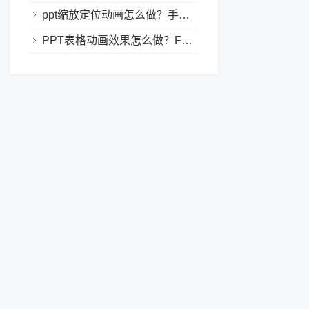
ppt缩放定位动画怎么做？手把手教程，小白也能学会做动态PPT
PPT表格动画效果怎么做？Focusky让你的演示更独特！