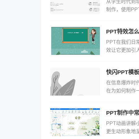
从学生时代到
制作，使用PP
作，有人苦恼与新
PPT特效怎
PPT在我们日
效让它更加引
ppt特效制作
快闪PPT模
在信息爆炸时
在为如何制作
PPT模板下
次，还...
PPT制作中
PPT动画讲解
更生动形象地