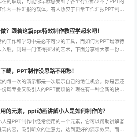
现在的职场，可能你早就感受到了各个行业都少不了PPT的
T作为一种汇报的载体，有人热衷于日常工作汇报PPT制
品发布的PPT演示制作...今天就来说说怎样用PPT...
么做？跟着这篇ppt特效制作教程学起来吧！
常的工作和学习中是必不可少的工具，而如何为PPT增添特
人入胜，则是一门值得探讨的艺术，下面分享给大家一份
教程。一、认识PPT特效PPT特效顾名思义就是给幻灯片添...
板下载，PPT制作没思路不用愁！
代的每一次的演示都是一次展示自己的绝佳机会。你是否还
一份既专业又吸引人的PPT而烦恼？现在有一种全新的快闪
载模式正在悄然流行，它不仅能让你的演示文稿瞬间提升档
常用的元素，ppt动画讲解小人是如何制作的？
小人是PPT制作中经常使用的一个元素，它可以帮助讲解者
呈现内容，吸引听众的注意力，达到更好的演示效果。而在